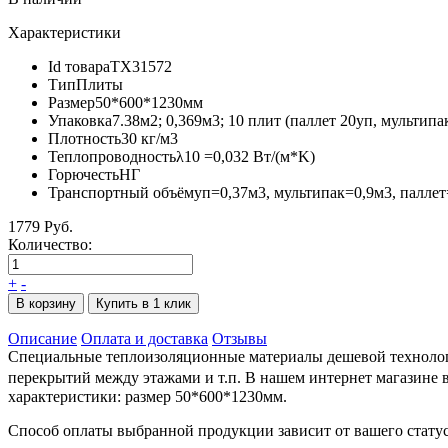
Характеристики
Id товара
ТХ31572
Тип
Плиты
Размер
50*600*1230мм
Упаковка
7.38м2; 0,369м3; 10 плит (паллет 20уп, мультипа
Плотность
30 кг/м3
Теплопроводность
λ10 =0,032 Вт/(м*K)
Горючесть
НГ
Транспортный объём
уп=0,37м3, мультипак=0,9м3, паллет
1779 Руб.
Количество:
+
-
В корзину
Купить в 1 клик
Описание
Оплата и доставка
Отзывы
Специальные теплоизоляционные материалы дешевой технологи
перекрытий между этажами и т.п. В нашем интернет магазине
характеристики: размер 50*600*1230мм.
Способ оплаты выбранной продукции зависит от вашего статус