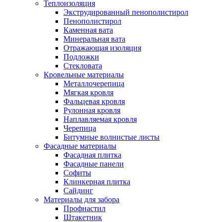
Теплоизоляция
Экструдированный пенополистирол
Пенополистирол
Каменная вата
Минеральная вата
Отражающая изоляция
Подложки
Стекловата
Кровельные материалы
Металлочерепица
Мягкая кровля
Фальцевая кровля
Рулонная кровля
Наплавляемая кровля
Черепица
Битумные волнистые листы
Фасадные материалы
Фасадная плитка
Фасадные панели
Софиты
Клинкерная плитка
Сайдинг
Материалы для забора
Профнастил
Штакетник