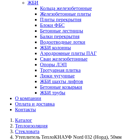
ЖБИ
Кольца железобетонные
Железобетонные плиты
Плиты перекрытия
Блоки ФБС
Бетонные лестницы
Балки перекрытия
Водоотводные лотки
ЖБИ колонны
Аэродромные плиты ПАГ
Сваи железобетонные
Опоры ЛЭП
Тротуарная плитка
Люки чугунные
ЖБИ шахты лифтов
Бетонные козырьки
ЖБИ трубы
О компании
Оплата и доставка
Контакты
Каталог
Теплоизоляция
Стекловата
Утеплитель ТеплоКНАУФ Nord 032 (Норд), 50мм