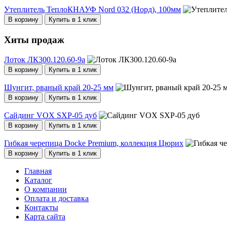
Утеплитель ТеплоКНАУФ Nord 032 (Норд), 100мм
В корзину
Купить в 1 клик
Хиты продаж
Лоток ЛК300.120.60-9а
В корзину
Купить в 1 клик
Шунгит, рваный край 20-25 мм
В корзину
Купить в 1 клик
Сайдинг VOX SXP-05 дуб
В корзину
Купить в 1 клик
Гибкая черепица Docke Premium, коллекция Цюрих
В корзину
Купить в 1 клик
Главная
Каталог
О компании
Оплата и доставка
Контакты
Карта сайта