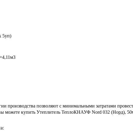
к 5уп)
=4,11м3
и производства позволяют с минимальными затратами провести 
 вы можете купить Утеплитель ТеплоКНАУФ Nord 032 (Норд), 50
а: