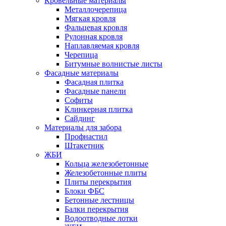
Кровельные материалы
Металлочерепица
Мягкая кровля
Фальцевая кровля
Рулонная кровля
Наплавляемая кровля
Черепица
Битумные волнистые листы
Фасадные материалы
Фасадная плитка
Фасадные панели
Софиты
Клинкерная плитка
Сайдинг
Материалы для забора
Профнастил
Штакетник
ЖБИ
Кольца железобетонные
Железобетонные плиты
Плиты перекрытия
Блоки ФБС
Бетонные лестницы
Балки перекрытия
Водоотводные лотки