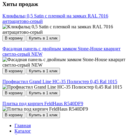
Хиты продаж
Кликфальц 0,5 Satin с пленкой на замках RAL 7016
антрацитово-серый
В корзину
Купить в 1 клик
Фасадная панель c двойным замком Stone-House кварцит
светло-серый NEW
В корзину
Купить в 1 клик
Профнастил Grand Line НС-35 Полиэстер 0,45 Ral 1015
В корзину
Купить в 1 клик
Плитка под кирпич FeldHaus R540DF9
В корзину
Купить в 1 клик
Главная
Каталог