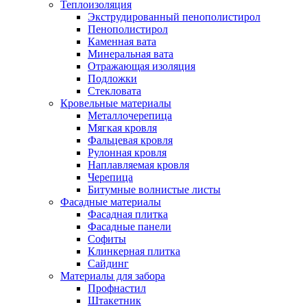
Теплоизоляция
Экструдированный пенополистирол
Пенополистирол
Каменная вата
Минеральная вата
Отражающая изоляция
Подложки
Стекловата
Кровельные материалы
Металлочерепица
Мягкая кровля
Фальцевая кровля
Рулонная кровля
Наплавляемая кровля
Черепица
Битумные волнистые листы
Фасадные материалы
Фасадная плитка
Фасадные панели
Софиты
Клинкерная плитка
Сайдинг
Материалы для забора
Профнастил
Штакетник