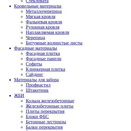
Стекловата
Кровельные материалы
Металлочерепица
Мягкая кровля
Фальцевая кровля
Рулонная кровля
Наплавляемая кровля
Черепица
Битумные волнистые листы
Фасадные материалы
Фасадная плитка
Фасадные панели
Софиты
Клинкерная плитка
Сайдинг
Материалы для забора
Профнастил
Штакетник
ЖБИ
Кольца железобетонные
Железобетонные плиты
Плиты перекрытия
Блоки ФБС
Бетонные лестницы
Балки перекрытия