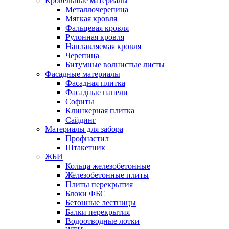
Кровельные материалы
Металлочерепица
Мягкая кровля
Фальцевая кровля
Рулонная кровля
Наплавляемая кровля
Черепица
Битумные волнистые листы
Фасадные материалы
Фасадная плитка
Фасадные панели
Софиты
Клинкерная плитка
Сайдинг
Материалы для забора
Профнастил
Штакетник
ЖБИ
Кольца железобетонные
Железобетонные плиты
Плиты перекрытия
Блоки ФБС
Бетонные лестницы
Балки перекрытия
Водоотводные лотки