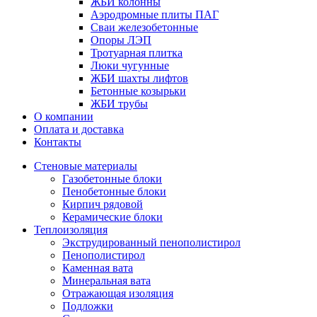
ЖБИ колонны
Аэродромные плиты ПАГ
Сваи железобетонные
Опоры ЛЭП
Тротуарная плитка
Люки чугунные
ЖБИ шахты лифтов
Бетонные козырьки
ЖБИ трубы
О компании
Оплата и доставка
Контакты
Стеновые материалы
Газобетонные блоки
Пенобетонные блоки
Кирпич рядовой
Керамические блоки
Теплоизоляция
Экструдированный пенополистирол
Пенополистирол
Каменная вата
Минеральная вата
Отражающая изоляция
Подложки