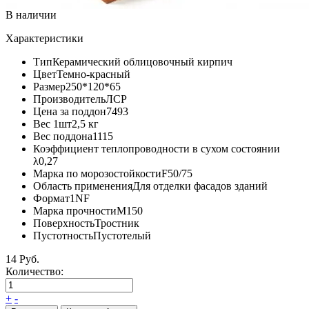
В наличии
Характеристики
Тип
Керамический облицовочный кирпич
Цвет
Темно-красный
Размер
250*120*65
Производитель
ЛСР
Цена за поддон
7493
Вес 1шт
2,5 кг
Вес поддона
1115
Коэффициент теплопроводности в сухом состоянии
λ
0,27
Марка по морозостойкости
F50/75
Область применения
Для отделки фасадов зданий
Формат
1NF
Марка прочности
М150
Поверхность
Тростник
Пустотность
Пустотелый
14 Руб.
Количество:
+
-