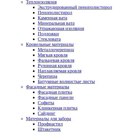
Теплоизоляция
Экструдированный пенополистирол
Пенополистирол
Каменная вата
Минеральная вата
Отражающая изоляция
Подложки
Стекловата
Кровельные материалы
Металлочерепица
Мягкая кровля
Фальцевая кровля
Рулонная кровля
Наплавляемая кровля
Черепица
Битумные волнистые листы
Фасадные материалы
Фасадная плитка
Фасадные панели
Софиты
Клинкерная плитка
Сайдинг
Материалы для забора
Профнастил
Штакетник