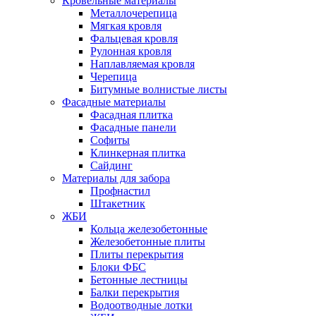
Кровельные материалы
Металлочерепица
Мягкая кровля
Фальцевая кровля
Рулонная кровля
Наплавляемая кровля
Черепица
Битумные волнистые листы
Фасадные материалы
Фасадная плитка
Фасадные панели
Софиты
Клинкерная плитка
Сайдинг
Материалы для забора
Профнастил
Штакетник
ЖБИ
Кольца железобетонные
Железобетонные плиты
Плиты перекрытия
Блоки ФБС
Бетонные лестницы
Балки перекрытия
Водоотводные лотки