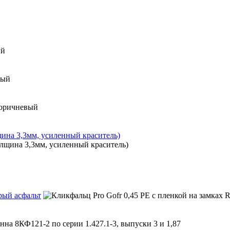
ина 3,3мм, усиленный краситель)
рый асфальт